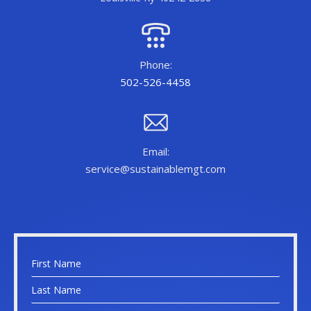
Phone:
502-526-4458
Email:
service@sustainablemgt.com
N
a
F
m
i
e
r
L