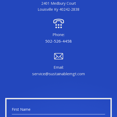
2401 Medbury Court
Louisville Ky 40242-2838
Phone:
502-526-4458
Email:
service@sustainablemgt.com
N
a
F