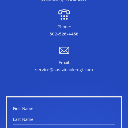
Phone:
502-526-4458
Email:
service@sustainablemgt.com
N
a
F
m
i
e
r
L