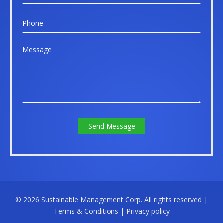
t
a
P
i
h
l
o
*
M
n
e
e
s
s
a
g
e
Send Message
© 2026 Sustainable Management Corp. All rights reserved |
Terms & Conditions
|
Privacy policy