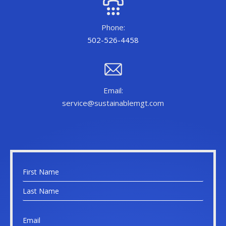
Phone:
502-526-4458
Email:
service@sustainablemgt.com
N
a
F
m
i
e
r
L
*
s
a
E
t
s
m