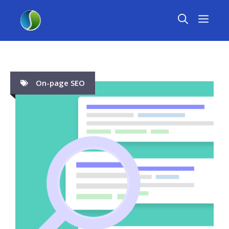
Skip
MEN
to
content
On-page SEO