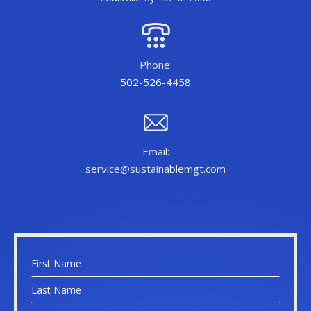
Phone:
502-526-4458
Email:
service@sustainablemgt.com
N
a
F
m
i
e
r
L